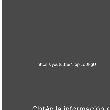
https://youtu.be/Ni5pILo0FgU
Obtén la información 