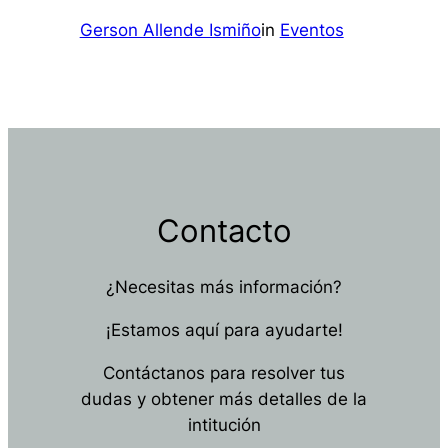
Gerson Allende Ismiño
in
Eventos
Contacto
¿Necesitas más información?
¡Estamos aquí para ayudarte!
Contáctanos para resolver tus
dudas y obtener más detalles de la
intitución