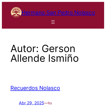
Saltar
al
Hermano San Pedro Nolasco
contenido
Autor:
Gerson
Allende Ismiño
Recuerdos Nolasco
Abr 29, 2025
—
by